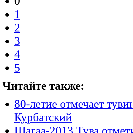
0
1
2
3
4
5
Читайте также:
80-летие отмечает тув
Курбатский
Шагаа-2013 Тува отмет