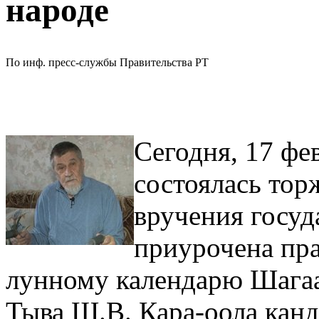
народе
По инф. пресс-службы Правительства РТ
Сегодня, 17 фе
состоялась тор
вручения госуд
приурочена пра
лунному календарю Шагаа
Тыва Ш.В. Кара-оола канд