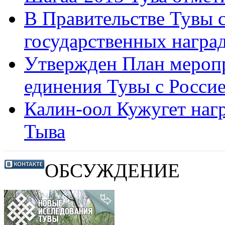
В Правительстве Тувы 
государственных награ
Утвержден План меропр
единения Тувы с Росси
Калин-оол Кужугет наг
Тыва
ОБСУЖДЕНИЕ