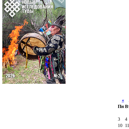
«
А
Пн
В
3
4
10
1