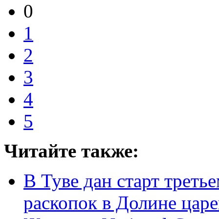
0
1
2
3
4
5
Читайте также:
В Туве дан старт треть
раскопок в Долине цар