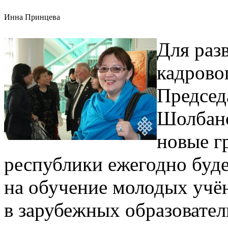
Инна Принцева
Для раз
кадрово
Председ
Шолбан
новые г
республики ежегодно буд
на обучение молодых учён
в зарубежных образовате