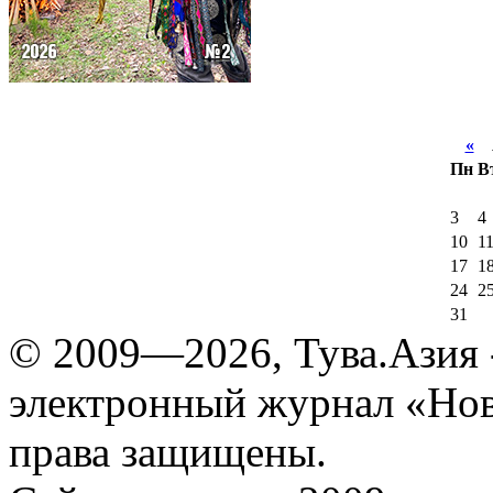
«
А
Пн
В
3
4
10
1
17
1
24
2
31
© 2009—2026, Тува.Азия -
электронный журнал «Нов
права защищены.