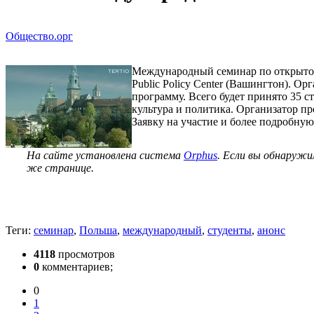
Общество.орг
Международный семинар по открытому о
Public Policy Center (Вашингтон). 
программу. Всего будет принято 35 
культура и политика. Организатор пр
Заявку на участие и более подробную 
На сайте установлена система
Orphus
. Если вы обнаружи
же странице.
Теги:
семинар
,
Польша
,
международный
,
студенты
,
анонс
4118
просмотров
0
комментариев;
0
1