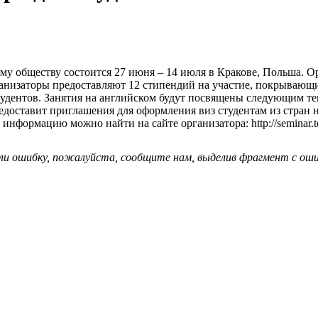
бществу состоится 27 июня – 14 июля в Кракове, Польша. Организ
Организаторы предоставляют 12 стипендий на участие, покрываю
студентов. Занятия на английском будут посвящены следующим те
едоставит приглашения для оформления виз студентам из стран не
информацию можно найти на сайте организатора: http://seminar.ter
ли ошибку, пожалуйста, сообщите нам, выделив фрагмент с ошиб