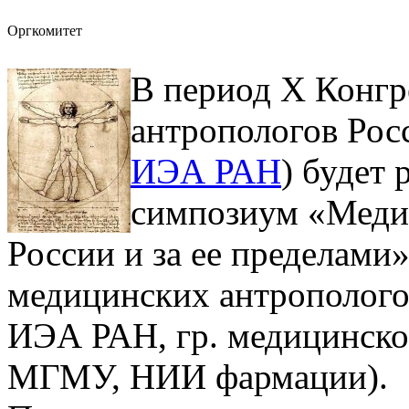
Оргкомитет
В период Х Конгр
антропологов Росс
ИЭА РАН
) будет
симпозиум «Медиц
России и за ее пределами
медицинских антрополого
ИЭА РАН, гр. медицинско
МГМУ, НИИ фармации).