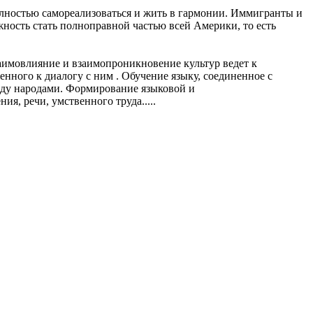
лностью самореализоваться и жить в гармонии. Иммигранты и
ность стать полноправной частью всей Америки, то есть
аимовлияние и взаимопроникновение культур ведет к
нного к диалогу с ним . Обучение языку, соединенное с
ду народами. Формирование языковой и
я, речи, умственного труда.....