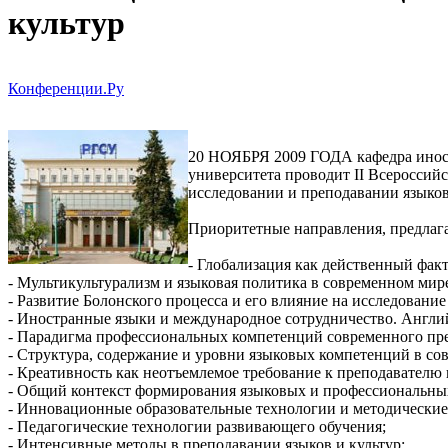
культур
Конференции.Ру
20 НОЯБРЯ 2009 ГОДА кафедра иност
университета проводит II Всеросси
исследовании и преподавании языков
Приоритетные направления, предлаг
- Глобализация как действенный фак
- Мультикультурализм и языковая политика в современном мир
- Развитие Болонского процесса и его влияние на исследование
- Иностранные языки и международное сотрудничество. Англ
- Парадигма профессиональных компетенций современного пр
- Структура, содержание и уровни языковых компетенций в со
- Креативность как неотъемлемое требование к преподавателю 
- Общий контекст формирования языковых и профессиональны
- Инновационные образовательные технологии и методические
- Педагогические технологии развивающего обучения;
- Интенсивные методы в преподавании языков и культур;