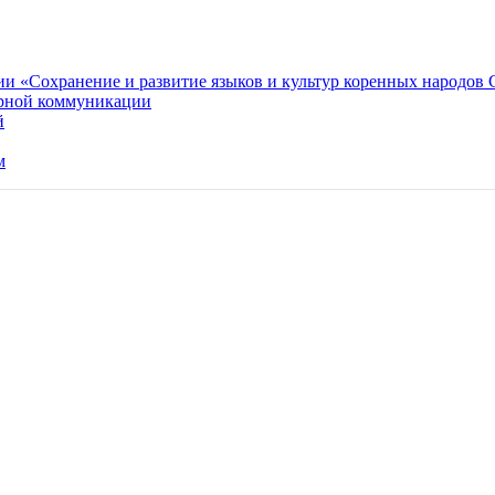
ии «Сохранение и развитие языков и культур коренных народов
урной коммуникации
й
м