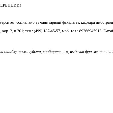
ФЕРЕНЦИИ!
рситет, социально-гуманитарный факультет, кафедра иностран
 кор. 2, к.301; тел.: (499) 187-45-57, моб. тел.: 89266945913. E-m
ли ошибку, пожалуйста, сообщите нам, выделив фрагмент с ошиб