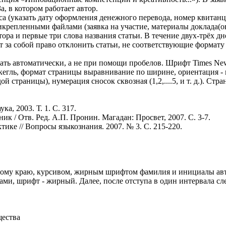
, в котором работает автор.
са (указать дату оформления денежного перевода, номер квитан
репленными файлами (заявка на участие, материалы доклада(ов)
ра и первые три слова названия статьи. В течение двух-трёх д
ет за собой право отклонить статьи, не соответствующие формат
давать автоматически, а не при помощи пробелов. Шрифт Times Ne
12 кегль, формат страницы выравнивание по ширине, ориентация -
страницы), нумерация сносок сквозная (1,2,....5, и т. д.). Стр
а, 2003. Т. 1. С. 317.
к / Отв. Ред. А.П. Пронин. Магадан: Просвет, 2007. С. 3-7.
ке // Вопросы языкознания. 2007. № 3. С. 215-220.
вому краю, курсивом, жирным шрифтом фамилия и инициалы автор
вами, шрифт - жирный. Далее, после отступа в один интервала сл
щества