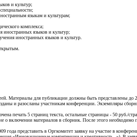
ков и культур;
 специальности;
иностранным языкам и культурам;
ического комплекса;
 иностранных языков и культур;
учения иностранных языков и культур.
открытым.
ей. Материалы для публикации должны быть представлены до 20 
изданы и разосланы участникам конференции. Экземпляры сборн
а печать 5 страниц текста, остальные страницы - 50 руб./стра
е о включении материалов в сборник. После этого необходимо п
009 года представить в Оргкомитет заявку на участие в конферен
нция «Инновационные компетенции и креативность...»). В заявк