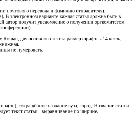
ции почтового перевода и фамилию отправителя).
. В электронном варианте каждая статья должна быть в
ней автор получит уведомление о получении оргкомитетом
у конференции).
w Roman, для основного текста размер шрифта - 14 кегль,
 книжная.
аницы не нумеровать.
а(ов), сокращённое название вуза, город. Название статьи
едует текст статьи - выравнивание по ширине.