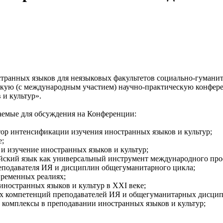
ранных языков для неязыковых факультетов социально-гуманита
йскую (с международным участием) научно-практическую конфе
 и культур».
аемые для обсуждения на Конференции:
тор интенсификации изучения иностранных языков и культур;
е;
 и изучение иностранных языков и культур;
ийский язык как универсальный инструмент международного пр
еподавателя ИЯ и дисциплин общегуманитарного цикла;
временных реалиях;
иностранных языков и культур в XXI веке;
х компетенций преподавателей ИЯ и общегуманитарных дисцип
 комплексы в преподавании иностранных языков и культур;