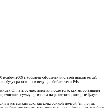
ноября 2009 г. (образец оформления статей прилагается).
ика будут разосланы в ведущие библиотеки РФ.
ница). Оплата осуществляется после того, как автор вышлет
еречислить сумму оргвзноса на реквизиты, которые будут
ции и материалы доклада электронной почтой (эл. почта:
е необходимо указать название секции конференции, в работе