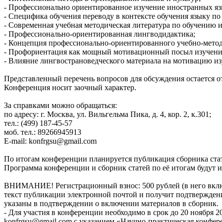
- Профессионально ориентированное изучение иностранных язы
- Специфика обучения переводу в контексте обучения языку по
- Современная учебная методическая литература по обучению 
- Профессионально-ориентированная лингводидактика;
- Концепция профессионально-ориентированного учебно-метод
- Профориентация как мощный мотивационный посыл изучения
- Влияние лингвострановедческого материала на мотивацию из
Представленный перечень вопросов для обсуждения остается 
Конференция носит заочный характер.
За справками можно обращаться:
по адресу: г. Москва, ул. Вильгельма Пика, д. 4, кор. 2, к.301;
тел.: (499) 187-45-57
моб. тел.: 89266945913
E-mail: konfrgsu@gmail.com
По итогам конференции планируется публикация сборника стат
Программа конференции и сборник статей по её итогам будут 
ВНИМАНИЕ! Регистрационный взнос: 500 рублей (в него включен
текст публикации электронной почтой и получит подтверждени
указаны в подтверждении о включении материалов в сборник.
- Для участия в конференции необходимо в срок до 20 ноября 2
konfrgsu@gmail.com с указанием «Научно-практическая конфере