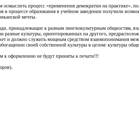
м осмыслить процесс «применения демократии на практике», по
 в процессе образования в учебном заведении получили возмож
риканской мечты.
люди, принадлежащие к разным лингвокультурным общностям, вз
и разные культуры, ориентированных на другого, предрасположе
жет и должно служить мощным средством взаимопонимания меж
богащении своей собственной культуры в целом: культуры общени
м к оформлению не будут приняты к печати!!!
оров).