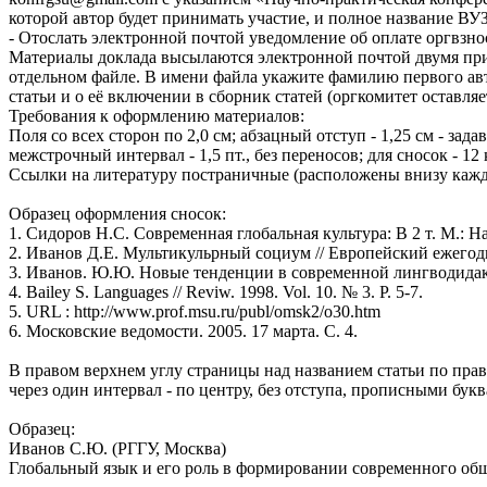
которой автор будет принимать участие, и полное название ВУЗа
- Отослать электронной почтой уведомление об оплате оргвзно
Материалы доклада высылаются электронной почтой двумя прик
отдельном файле. В имени файла укажите фамилию первого авто
статьи и о её включении в сборник статей (оргкомитет оставля
Требования к оформлению материалов:
Поля со всех сторон по 2,0 см; абзацный отступ - 1,25 см - за
межстрочный интервал - 1,5 пт., без переносов; для сносок - 
Ссылки на литературу постраничные (расположены внизу каждой 
Образец оформления сносок:
1. Сидоров Н.С. Современная глобальная культура: В 2 т. М.: Наук
2. Иванов Д.Е. Мультикульрный социум // Европейский ежегодни
3. Иванов. Ю.Ю. Новые тенденции в современной лингводидакти
4. Bailey S. Languages // Reviw. 1998. Vol. 10. № 3. P. 5-7.
5. URL : http://www.prof.msu.ru/publ/omsk2/o30.htm
6. Московские ведомости. 2005. 17 марта. С. 4.
В правом верхнем углу страницы над названием статьи по пра
через один интервал - по центру, без отступа, прописными бук
Образец:
Иванов С.Ю. (РГГУ, Москва)
Глобальный язык и его роль в формировании современного об