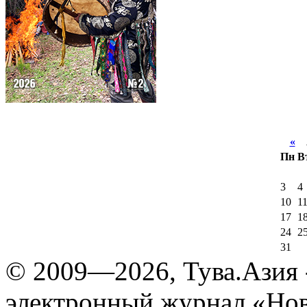
«
А
Пн
В
3
4
10
1
17
1
24
2
31
© 2009—2026, Тува.Азия -
электронный журнал «Нов