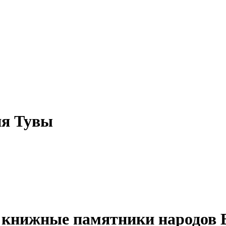
ия Тувы
нижные памятники народов В