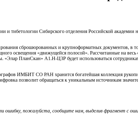
гии и тибетологии Сибирского отделения Российской академи
ирования сброшюрованных и крупноформатных документов, в том
дного освещения «движущейся полосой». Рассчитанные на весь 
ы. «Элар ПланСкан» А1.Н-Ц3Р будет использоваться сотрудникам
ографов ИМБИТ СО РАН хранится богатейшая коллекция рукопис
оцифровка позволит обращаться к уникальным источникам значи
ли ошибку, пожалуйста, сообщите нам, выделив фрагмент с ошиб