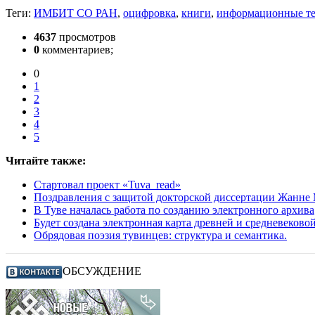
Теги:
ИМБИТ СО РАН
,
оцифровка
,
книги
,
информационные т
4637
просмотров
0
комментариев;
0
1
2
3
4
5
Читайте также:
Стартовал проект «Tuva_read»
Поздравления с защитой докторской диссертации Жанне
В Туве началась работа по созданию электронного архива
Будет создана электронная карта древней и средневеков
Обрядовая поэзия тувинцев: структура и семантика.
ОБСУЖДЕНИЕ