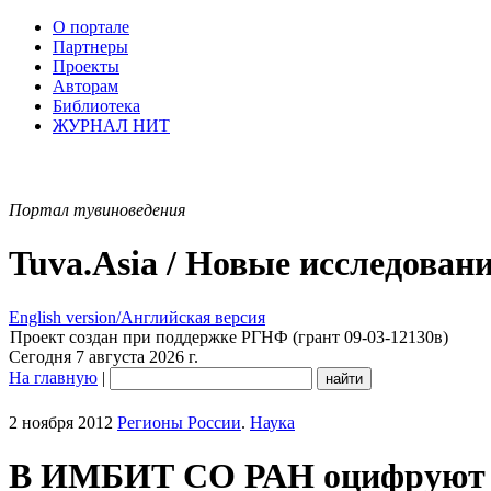
О портале
Партнеры
Проекты
Авторам
Библиотека
ЖУРНАЛ НИТ
Портал тувиноведения
Tuva.Asia / Новые исследован
English version/Английская версия
Проект создан при поддержке РГНФ (грант 09-03-12130в)
Сегодня 7 августа 2026 г.
На главную
|
2 ноября 2012
Регионы России
.
Наука
В ИМБИТ СО РАН оцифруют к