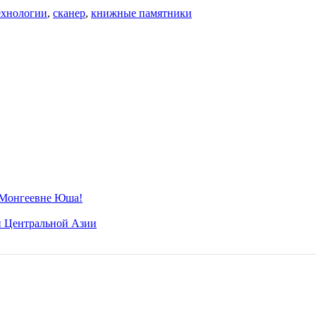
ехнологии
,
сканер
,
книжные памятники
 Монгеевне Юша!
ой Центральной Азии