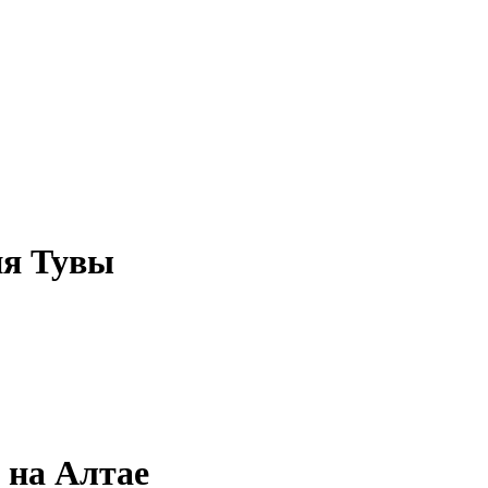
ия Тувы
 на Алтае