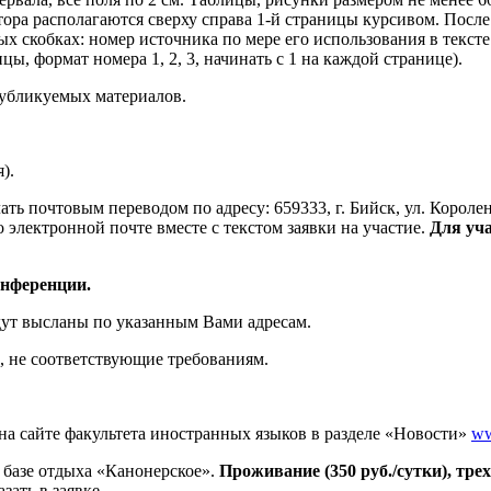
ора располагаются сверху справа 1-й страницы курсивом. После 
х скобках: номер источника по мере его использования в тексте с
ы, формат номера 1, 2, 3, начинать с 1 на каждой странице).
бликуемых материалов.
).
ть почтовым переводом по адресу: 659333, г. Бийск, ул. Королен
электронной почте вместе с текстом заявки на участие.
Для уча
онференции.
ут высланы по указанным Вами адресам.
не соответствующие требованиям.
айте факультета иностранных языков в разделе «Новости»
ww
азе отдыха «Канонерское».
Проживание (350 руб./сутки), трех
зать в заявке.