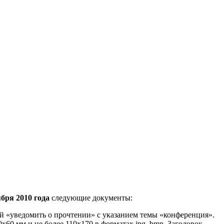
ября 2010 года
следующие документы:
й «уведомить о прочтении» с указанием темы «конференция».
0х60 мм и не более 110х170 в форматах jpg, bmp. Заголовок