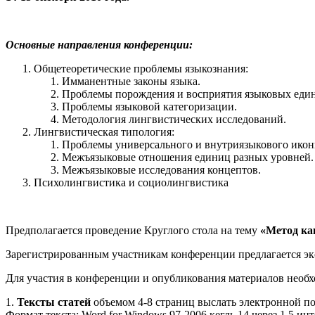
Основные направления конференции:
Общетеоретические проблемы языкознания:
Имманентные законы языка.
Проблемы порождения и восприятия языковых един
Проблемы языковой категоризации.
Методология лингвистических исследований.
Лингвистическая типология:
Проблемы универсального и внутриязыкового икон
Межъязыковые отношения единиц разных уровней.
Межъязыковые исследования концептов.
Психолингвистика и социолингвистика
Предполагается проведение Круглого стола на тему
«Метод ка
Зарегистрированным участникам конференции предлагается эк
Для участия в конференции и опубликования материалов необх
1.
Тексты статей
объемом 4-8 страниц выслать электронной по
Формат текста: Word for Windows 97-2006 кегль 14 через 1,5 ин