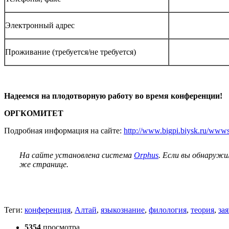
Электронный адрес
Проживание (требуется/не требуется)
Надеемся на плодотворную работу во время конференции!
ОРГКОМИТЕТ
Подробная информация на сайте:
http://www.bigpi.biysk.ru/wwws
На сайте установлена система
Orphus
. Если вы обнаружи
же странице.
Теги:
конференция
,
Алтай
,
языкознание
,
филология
,
теория
,
за
5354
просмотра