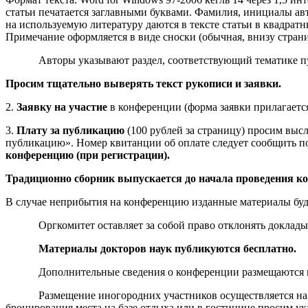
статьи печатается заглавными буквами. Фамилия, инициалы авт
на используемую литературу даются в тексте статьи в квадратны
Примечание оформляется в виде сноски (обычная, внизу страниц
Авторы указывают раздел, соответствующий тематике пу
Просим тщательно выверять текст рукописи и заявки.
2.
Заявку на участие
в конференции (форма заявки прилагается
3.
Плату за публикацию
(100 рублей за страницу) просим высла
публикацию». Номер квитанции об оплате следует сообщить по 
конференцию (при регистрации).
Традиционно сборник выпускается до начала проведения к
В случае неприбытия на конференцию изданные материалы буд
Оргкомитет оставляет за собой право отклонять доклады, 
Материалы докторов наук публикуются бесплатно.
Дополнительные сведения о конференции размещаются на с
Размещение иногородних участников осуществляется на б
бронирования места на базе отдыха или в гостинице просим ука