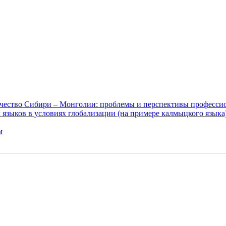
ичество Сибири – Монголии: проблемы и перспективы професси
зыков в условиях глобализации (на примере калмыцкого языка
м