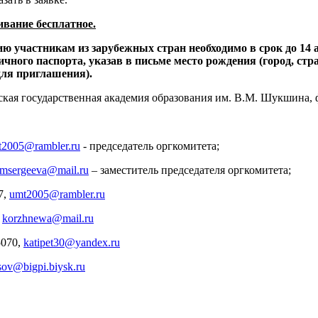
ивание бесплатное.
участникам из зарубежных стран необходимо в срок до 14 ав
ого паспорта, указав в письме место рождения (город, стран
для приглашения).
тайская государственная академия образования им. В.М. Шукшина, 
t2005@rambler.ru
- председатель оргкомитета;
msergeeva@mail.ru
– заместитель председателя оргкомитета;
7,
umt2005@rambler.ru
,
korzhnewa@mail.ru
5070,
katipet30@yandex.ru
sov@bigpi.biysk.ru