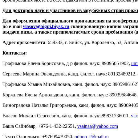
Для докторов наук и участников из зарубежных стран прож
Для оформления официального приглашения на конференцию 
по
e-
mail
vlasov@bigpi.biysk.ru
сканированную копию заграничн
выдачи визы, а также предполагаемые сроки пребывания (
Адрес оргкомитета
: 659333, г. Бийск, ул. Короленко, 53, Ал
Контакты:
Трофимова Елена Борисовна, д-р филол. наук: 89095051902,
um
Сергеева Марина Эвальдовна, канд. филол. наук: 89132489212,
Трофимова Ульяна Михайловна, канд. филол. наук: 8905986162
Коржнева Елена Арнольдовна, канд. филол. наук: 89039584648
Виноградова Наталья Григорьевна, канд. филол. наук: 8906940
Власов Михаил Сергеевич, канд. филол. наук: 89831736011,
vla
Ваша Сайнбаяр, +976-1-432-22651,
vsainaa@yahoo.com
Тумээ Одончимэг, +97699479050,
odnoo_t@mail.ru