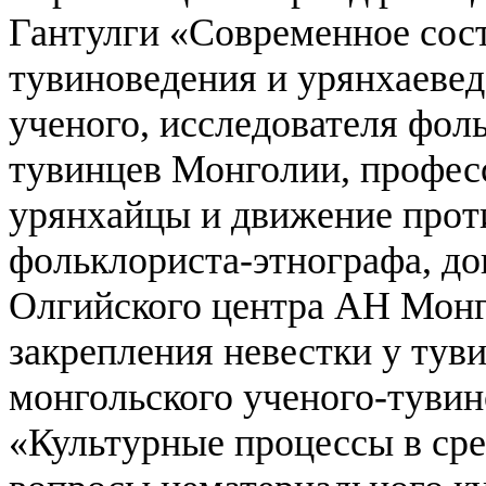
Гантулги «Современное сос
тувиноведения и урянхаеве
ученого, исследователя фол
тувинцев Монголии, профес
урянхайцы и движение проти
фольклориста-этнографа, док
Олгийского центра АН Монг
закрепления невестки у тув
монгольского ученого-тувин
«Культурные процессы в сре