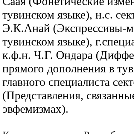
Саая (Фонетические изме
тувинском языке), н.с. сек
Э.К.Анай (Экспрессивы-м
тувинском языке), г.специ
к.ф.н. Ч.Г. Ондара (Диф
прямого дополнения в тув
главного специалиста сек
(Представления, связанны
эвфемизмах).