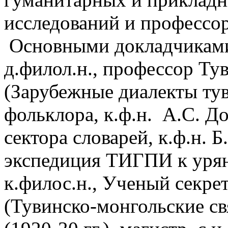
исследований и профессо
Основными докладчиками
д.филол.н., профессор Т
(Зарубежные диалекты туви
фольклора, к.ф.н. А.С. До
сектора словарей, к.ф.н. 
экспедиция ТИГПИ к уря
к.филос.н., Ученый секр
(Тувинско-монгольские св