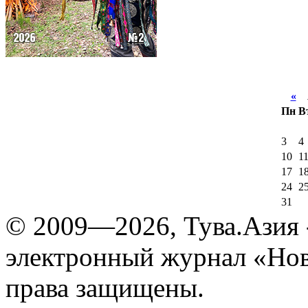
«
А
Пн
В
3
4
10
1
17
1
24
2
31
© 2009—2026, Тува.Азия -
электронный журнал «Нов
права защищены.