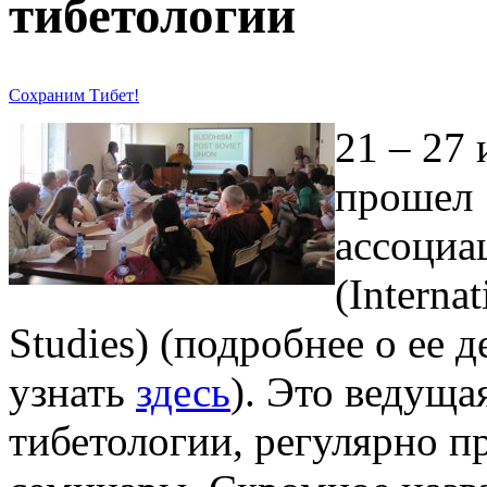
тибетологии
Сохраним Тибет!
21 – 27 
прошел 
ассоциа
(Internat
Studies) (подробнее о ее 
узнать
здесь
). Это ведуща
тибетологии, регулярно 