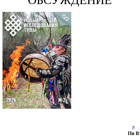
«
А
Пн
В