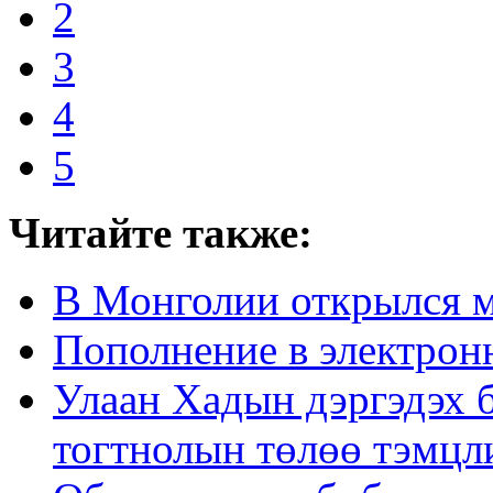
2
3
4
5
Читайте также:
В Монголии открылся м
Пополнение в электрон
Улаан Хадын дэргэдэх 
тогтнолын төлөө тэмцл