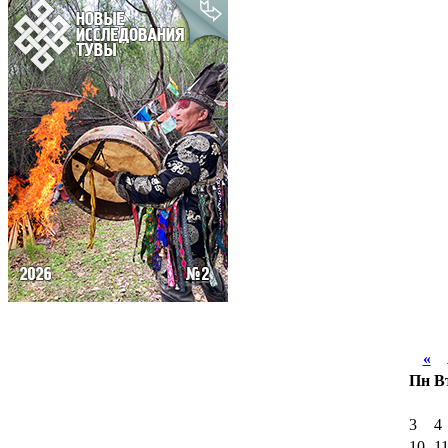
«
А
Пн
В
3
4
10
1