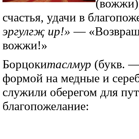
(вожжи)
счастья, удачи в благопо
эргулгҗ ир!»
— «Возвраща
вожжи!»
Борцоки
таслмур
(букв. 
формой на медные и сере
служили оберегом для пут
благопожелание: