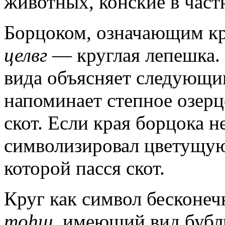
животных, конские в част
Борцоком, означающим кр
целвг
— круглая лепешка. 
вида объясняет следующи
напоминает степное озе
скот. Если края борцока н
символизировал цветущую
которой пасся скот.
Круг как символ бесконеч
тоһш,
имеющий вид бубли