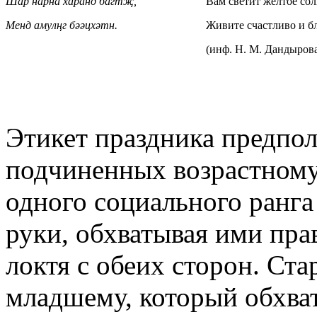
Шар нарна харанд багтҗ,
Вам светит желтое сол
Менд амулңг бәәцхәтн.
Живите счастливо и б
(инф. Н. М. Дандырова
Этикет праздника предпол
подчиненных возрастному
одного социального ранга
руки, обхватывая ими пра
локтя с обеих сторон. Ст
младшему, который обхват