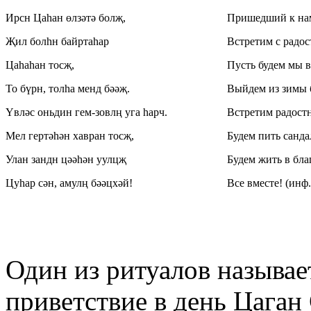
Ирсн Цаһан өлзәтә болҗ,
Пришедший к нам
Җил болһн байртаһар
Встретим с радос
Цаһаһан тосҗ,
Пусть будем мы 
То бүрн, толһа менд бәәҗ.
Выйдем из зимы б
Үвләс оньдин гем-зовлң уга һарч.
Встретим радостн
Мел гертәһән хавран тосҗ,
Будем пить санда
Улан зандн цәәһән уулцҗ
Будем жить в бл
Цуһар сән, амулң бәәцхәй!
Все вместе! (инф.
Один из ритуалов называ
приветствие в день Цаган 