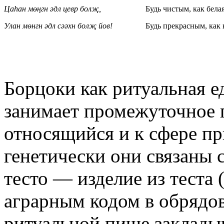
Цаһан мөңгн әдл цевр болҗ,
Будь чистым, как бела
Улан мөнгн әдл сәәхн болҗ йов!
Будь прекрасным, как 
Борцоки как ритуальная е
занимает промежуточное 
относящийся и к сфере пр
генетически они связаны 
тесто — изделие из теста 
аграрным кодом в обрядо
ритуальной пище закладыв