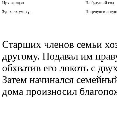
Ирх җилдән
На будущий год
Зүн халх үмсхүв.
Поцелую в левую
Старших членов семьи хоз
другому. Подавал им прав
обхватив его локоть с дву
Затем начинался семейный
дома произносил благопо