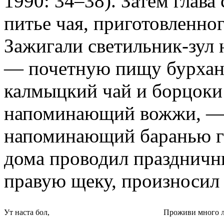
1990: 34–38). Затем глава
питье чая, приготовленно
Зажигали светильник-зул 
— почетную пищу бурхан
калмыцкий чай и борцоки
напоминающий вожжи, — 
напоминающий баранью го
дома проводил праздничны
правую щеку, произносил 
Ут наста бол,
Проживи много л