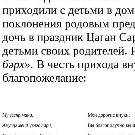
приходили с детьми в дом
поклонения родовым пред
дочь в праздник Цаган Сар
детьми своих родителей. 
бәрх».
В честь прихода в
благопожелание:
Му зеенр мини,
Мои дорогие внуки,
Амулңг менд үвләс һарч,
Вы благополучно выш