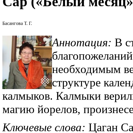
Сар («Белый месяц»
Басангова Т. Г.
Аннотация
:
В с
благопожеланий
необходимым ве
структуре кален
калмыков. Калмыки верил
магию йорелов, произнесе
Ключевые слова:
Цаган Са