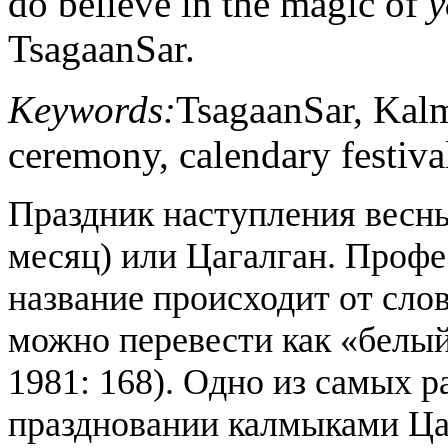
do believe in the magic of
y
TsagaanSar.
Keywords:
TsagaanSar, Kal
ceremony, calendary festiva
Праздник наступления весн
месяц) или Цагалган. Профе
название происходит от сло
можно перевести как «белы
1981: 168). Одно из самых 
праздновании калмыками Ца