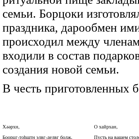
семьи. Борцоки изготовлял
праздника, дарообмен ими
происходил между членам
входили в состав подарков
создания новой семьи.
В честь приготовленных 
Хәәрхн,
О хайрхан,
Боорцг-тоһштн элвг-делвг болҗ,
Пусть на вашем стол