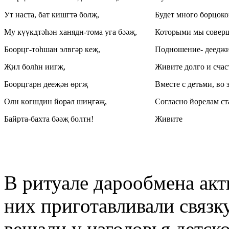
Ут наста, бат кишгтә болҗ,
Будет много борцоко
Му күүкдтәһән ханядн-тома уга бәәҗ,
Которыми мы совер
Боорцг-тоһшан элвгәр кеҗ,
Подношение- дееджи
Җил болһн иигҗ,
Живите долго и счас
Боорцгарн дееҗән өргҗ
Вместе с детьми, во 
Олн көгшдин йорәл шиңгәҗ,
Согласно йорелам ст
Байрта-бахта бәәҗ болтн!
Живите
В ритуале дарообмена акт
них приготавливали связк
вешали у изголовья детск