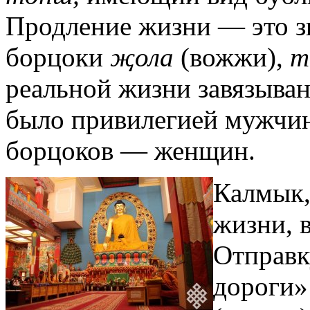
Продление жизни — это з
борцоки
җола
(вожжи),
т
реальной жизни завязыван
было привилегией мужчин
борцоков — женщин.
Калмык,
жизни, 
Отправк
дороги»