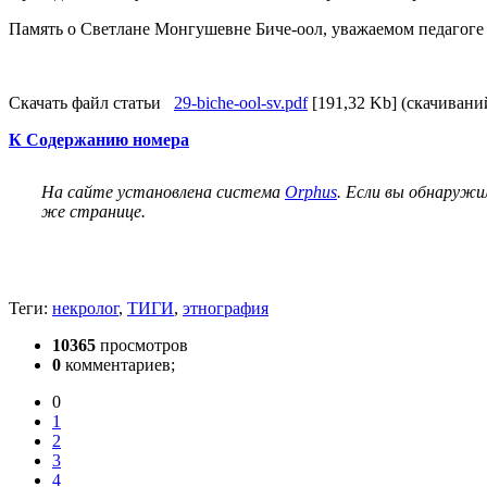
Память о Светлане Монгушевне Биче-оол, уважаемом педагоге и
Скачать файл статьи
29-biche-ool-sv.pdf
[191,32 Kb] (cкачиваний
К Содержанию номера
На сайте установлена система
Orphus
. Если вы обнаружи
же странице.
Теги:
некролог
,
ТИГИ
,
этнография
10365
просмотров
0
комментариев;
0
1
2
3
4