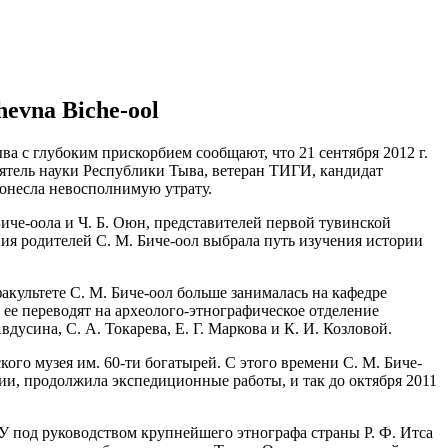
hevna Biche-ool
а с глубоким прискорбием сообщают, что 21 сентября 2012 г.
тель науки Республики Тыва, ветеран ТИГИ, кандидат
онесла невосполнимую утрату.
Биче-оола и Ч. Б. Оюн, представителей первой тувинской
ия родителей С. М. Биче-оол выбрала путь изучения истории
акультете С. М. Биче-оол больше занималась на кафедре
а ее переводят на археолого-этнографическое отделение
вдусина, С. А. Токарева, Е. Г. Маркова и К. И. Козловой.
ого музея им. 60-ти богатырей. С этого времени С. М. Биче-
рии, продолжила экспедиционные работы, и так до октября 2011
ЛГУ под руководством крупнейшего этнографа страны Р. Ф. Итса