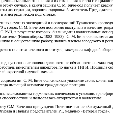
рачно-семейные отношения и их изменения в связи с социалист
этому случаю, в канун защиты С. М. Биче-оол получает красну
ы диссертации, хорошего здоровья. Заместитель Председателя М
й и этнографической подготовке.
стных научных экспедиций и исследований Тувинского краеведч
х годов, С. М. Биче-оол постоянно выступала в качестве разр
РАН, в результате которых были изданы коллективные моногр
житель» (Новосибирск, 1982–1983). С. М. Биче-оол является а
нную и общественную работу, являясь членом городского и рес
рского политехнического института, заведовала кафедрой общес
 годы успешно исполняла должностные обязанности сначала стар
л работала заместителем директора по науке в ТИГИ. Проявила с
 её «крестной научной мамой».
 социологии. С. М. Биче-оол снискала уважение своих коллег к
, всегда имеющий активную гражданскую позицию.
сь исследованием тоджинских оленеводов в условиях трансфор
и способностями и пользовалась авторитетом в коллективе.
ту С.М. Биче-оол присуждено Почетное звание «Заслуженный д
урала и Палаты представителей РТ, медалью «Ветеран труда».