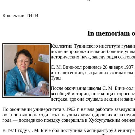
Коллектив ТИГИ
In memoriam of
Коллектив Тувинского института гумани
после непродолжительной болезни ушл
исторических наук, заведующая сектор
С. М. Биче-оол родилась 28 января 1937
интеллигенции, сыгравших созидательну
Тувы.
После окончания школы С. М. Биче-оол 
всеобщей истории, но с конца второго к
истфака, где она слушала лекции и заним
По окончании университета в 1962 г. начала работать заведую
оол постоянно находилась в научных командировках и экспедиц
года — последнюю поездку совершила к Хубсугульским олене
В 1971 году С. М. Биче-оол поступила в аспирантуру Ленингра