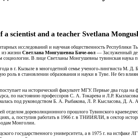
 a scientist and a teacher Svetlana Mongus
тарных исследований и научная общественность Республики Тыв
а из жизни
Светлана Монгушевна Биче-оол
— Заслуженный дея
ом социологии. В лице Светланы Монгушевны тувинская наука п
 года в г. Кызыле в многодетной семье ученого-лингвиста М. Д. 
ю роль в становлении образования и науки в Туве. Не без влиян
поступает на исторический факультет МГУ. Первые два года на ф
урса, по настоянию профессоров С. А. Токарева и Л.Р. Кызласов
алась под руководством Б. А. Рыбакова, Л. Р. Кысласова, Д. А. А
щей отделом дореволюционного прошлого Тувинского краеведческ
иях, а, поступив работать в 1966 г. в ТНИИЯЛИ, в сектор исто
водам Монголии.
дского государственного университета, а в 1975 г. на истфаке 