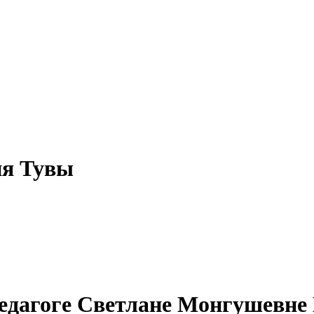
ия Тувы
педагоге Светлане Монгушевне