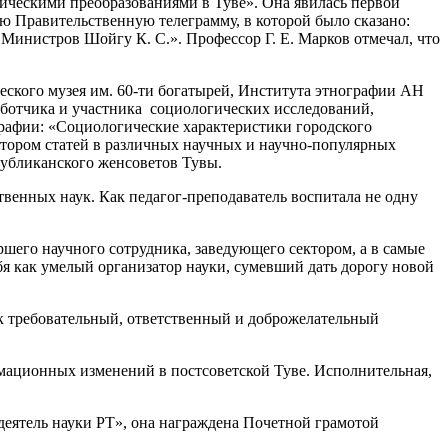
ическими преобразованиями в Туве». Она явилась первой
ю Правительственную телеграмму, в которой было сказано:
инистров Шойгу К. С.». Профессор Г. Е. Марков отмечал, что
еского музея им. 60-ти богатырей, Института этнографии АН
аботчика и участника социологических исследований,
афии: «Социологические характеристики городского
втором статей в различных научных и научно-популярных
публиканского женсоветов Тувы.
твенных наук. Как педагог-преподаватель воспитала не одну
шего научного сотрудника, заведующего сектором, а в самые
ебя как умелый организатор науки, сумевший дать дорогу новой
ак требовательный, ответственный и доброжелательный
мационных изменений в постсоветской Туве. Исполнительная,
еятель науки РТ», она награждена Почетной грамотой