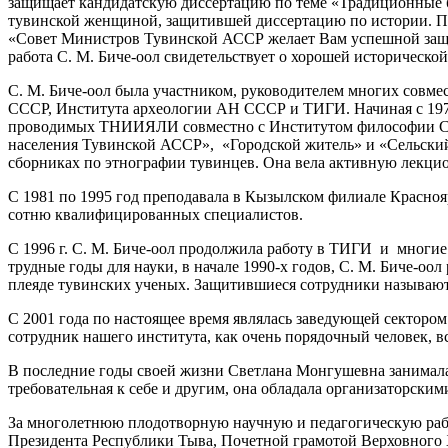
защищает кандидатскую диссертацию по теме «Традиционные б
тувинской женщиной, защитившей диссертацию по истории. По 
«Совет Министров Тувинской АССР желает Вам успешной защит
работа С. М. Биче-оол свидетельствует о хорошей историческо
С. М. Биче-оол была участником, руководителем многих совме
СССР, Института археологии АН СССР и ТИГИ. Начиная с 1970-
проводимых ТНИИЯЛИ совместно с Институтом философии СО 
населения Тувинской АССР», «Городской житель» и «Сельский 
сборниках по этнографии тувинцев. Она вела активную лекцио
С 1981 по 1995 год преподавала в Кызылском филиале Красноя
сотню квалифицированных специалистов.
С 1996 г. С. М. Биче-оол продолжила работу в ТИГИ и многие
трудные годы для науки, в начале 1990-х годов, С. М. Биче-оо
плеяде тувинских ученых. Защитившиеся сотрудники называют
С 2001 года по настоящее время являлась заведующей сектором
сотрудник нашего института, как очень порядочный человек
В последние годы своей жизни Светлана Монгушевна занимала
требовательная к себе и другим, она обладала организаторским
За многолетнюю плодотворную научную и педагогическую рабо
Президента Республики Тыва, Почетной грамотой Верховного Х